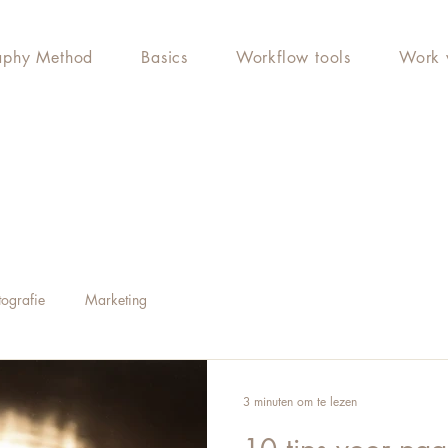
aphy Method
Basics
Workflow tools
Work 
tografie
Marketing
3 minuten om te lezen