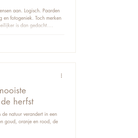
mensen aan. Logisch. Paarden
lig en fotogeniek. Toch merken
oeilijker is dan gedacht.
dens de shoot. Twijfel over
 stijl in de nabewerking. Dat
hoeft geen jaren te duren. In
 je mee in de basis van
 waar je op moet letten, welke
 de herfst
n de natuur verandert in een
en goud, oranje en rood, de