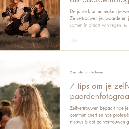
De juiste klanten maken je wer
Ze vertrouwen je, waarderen j
samen in plaats van tegen je.
nog steeds iedereen aan te sp
onduidelijke communicatie, l
constante twijfel over prijzen
om bewuster te bouwen aan ee
groter, maar beter. 1. Weet ze
pas de juiste
2 minuten om te lezen
7 tips om je zel
paardenfotograaf
Zelfvertrouwen bepaalt hoe je 
communiceert en hoe professi
nieuws is dat zelfvertrouwen 
maar een vaardigheid die je k