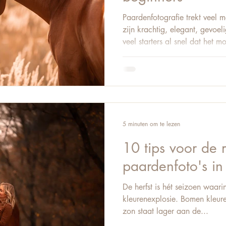
Paardenfotografie trekt veel 
zijn krachtig, elegant, gevoe
veel starters al snel dat het m
Onscherpe beelden. Onrust tij
instellingen. Geen consistente
hoort bij het begin. Maar het 
deze uitgebreide gids neem ik
paardenfotografie. Je ontdekt
fouten je beter
5 minuten om te lezen
10 tips voor de mooiste
paardenfoto's in
De herfst is hét seizoen waari
kleurenexplosie. Bomen kleur
zon staat lager aan de...