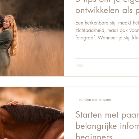
ontwikkelen als 
Een herkenbare stijl maakt het
zichtbaarheid, maar ook voor 
fotograaf. Wanneer je stijl klo
kiezen klanten bewuster voor 
lichter en leuker. Stijl is geen 
ontwikkelt door te doen, te vo
verdiepen. Deze vijf tips help
aan te geven. 1. Fotografeer wa
nooit va
4 minuten om te lezen
Starten met paar
belangrijke info
beginners