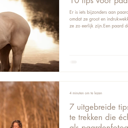
10 tips voor paa
Er is iets bijzonders aan paar
omdat ze groot en indrukwek
ze zo eerlijk zijn.Een paard d
het is.Het reageert op zijn o
of juist op onrust. Juist daaro
dwingen tot een mooie foto.De mooiste beelden ontst
wanneer je leert kijken.Wanne
voelt wat er op dat moment g
dus niet alleen over
4 minuten om te lezen
7 uitgebreide ti
te trekken die éc
als paardenfotog