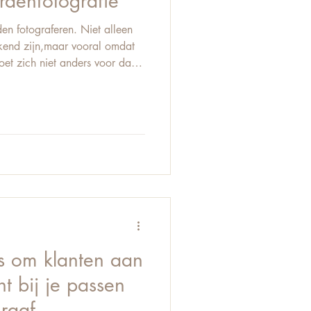
rdenfotografie
den fotograferen. Niet alleen
kend zijn,maar vooral omdat
oet zich niet anders voor dan
mgeving, op energie, op rust…
m kun je een paard niet
aan
er je vertraagt.Wanneer je
ebeurt. Paardenfotografie gaat
ps om klanten aan
ht bij je passen
raaf