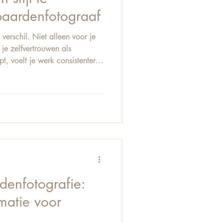
paardenfotograaf
 verschil. Niet alleen voor je
je zelfvertrouwen als
pt, voelt je werk consistenter,
jou en wordt fotograferen
trucje. Het is iets wat je
elen, te analyseren en te
en je om daar bewuster richting
t jou echt raakt Je stijl groeit
denfotografie:
rmatie voor