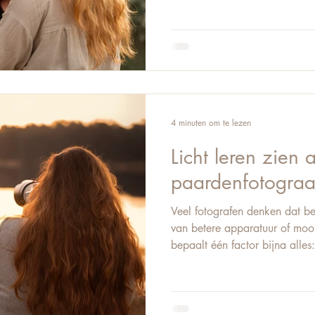
helpen je daar concreet bij. 1.
met kijken naar je eigen groe
ondermijnt je vertrouwen. Je zi
iemand anders, nooit het proce
daarvan naar je eigen
4 minuten om te lezen
Licht leren zien a
paardenfotograa
Veel fotografen denken dat be
van betere apparatuur of mooie
bepaalt één factor bijna alles: 
leert fotograferen met intentie
En precies daar ontstaat het v
en een beeld met sfeer, diepte
technisch onderwerp. Licht is