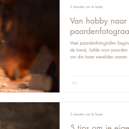
bepaalt of een beeld ontspann
5 minuten om te lezen
Van hobby naar 
paardenfotograa
Veel paardenfotografen begin
de hand, liefde voor paarden 
om die twee werelden samen t
plezier. Voor stalgenoten. Vo
moment waarop je voelt: dit 
precies daar begint de twijfel.
doen? Ben ik wel goed genoe
vragen? Hoe onderscheid ik m
fotografen? En hoe zorg ik da
3 minuten om te lezen
5 tips om je eigen