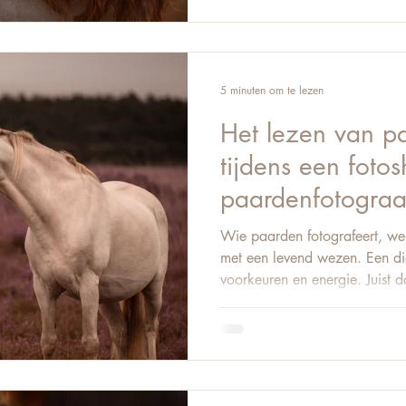
stuurt hoe je beeld voelt. Zach
5 minuten om te lezen
Het lezen van p
tijdens een fotos
paardenfotograa
Wie paarden fotografeert, wer
met een levend wezen. Een di
voorkeuren en energie. Juist 
bijzonder. En juist daarom is 
paardengedrag één van de me
vaardigheden binnen dit vak. 
volledig op techniek. Op inst
nabewerking. Maar vergeten 