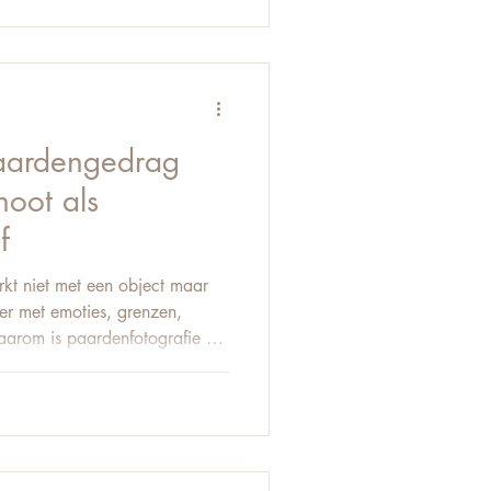
t of krachtig. Rustig of inten
aardengedrag
hoot als
f
kt niet met een object maar
er met emoties, grenzen,
daarom is paardenfotografie zo
het begrijpen van
est onderschatte
Veel fotografen focussen
ellingen. Op apparatuur. Op
dat het gedrag van het paard