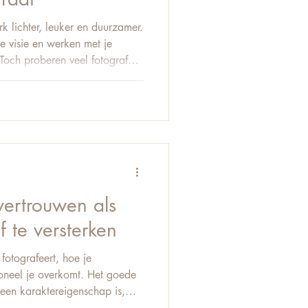
k lichter, leuker en duurzamer.
e visie en werken met je
 Toch proberen veel fotografen
reken. Met als gevolg
astige samenwerkingen en een
 en grenzen. Deze tips helpen je
n klantenkring die klopt. Niet
lf waar je voor staat Je kunt
fvertrouwen als
 te versterken
fotografeert, hoe je
oneel je overkomt. Het goede
geen karaktereigenschap is,
unt ontwikkelen. Deze tips