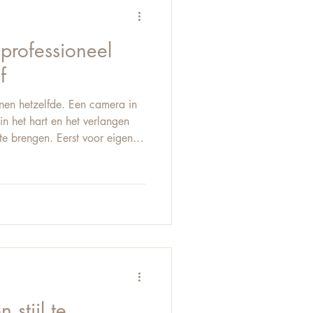
ing of spanning uitstr
professioneel
f
nen hetzelfde. Een camera in
in het hart en het verlangen
e brengen. Eerst voor eigen
or vrienden. En dan komt het
is meer dan een hobby. Maar
 Kan ik dit echt professioneel
g? Mag ik hier geld voor
ezelf van alle andere
t
 stijl te