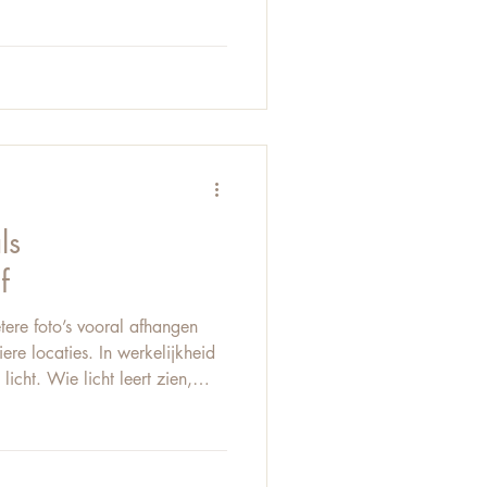
 Stop met vergelijken, start
i Vergelijken met anderen
et alleen het eindresultaat van
s daarachter. Kijk in plaats
ls
f
tere foto’s vooral afhangen
re locaties. In werkelijkheid
licht. Wie licht leert zien,
 in plaats van op gevoel alleen.
erschil tussen zomaar een foto
 en emotie. Licht is geen
 je creatieve gereedschap. Het