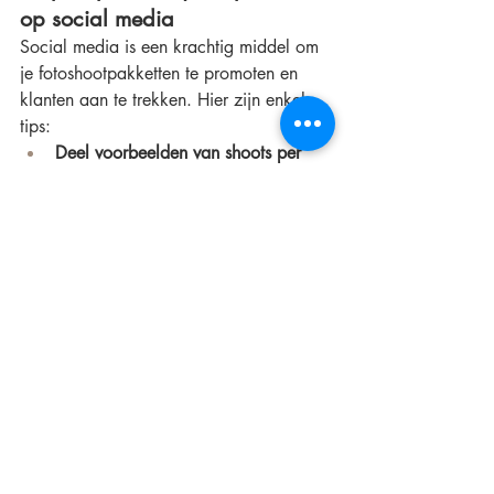
op social media
Social media is een krachtig middel om 
je fotoshootpakketten te promoten en 
klanten aan te trekken. Hier zijn enkele 
tips:
Deel voorbeelden van shoots per 
pakket:
 Laat zien wat klanten 
kunnen verwachten van elk pakket. 
Plaats foto’s van eerdere klanten en 
vertel over hun ervaringen.
Gebruik Instagram Stories en 
Reels:
 Toon behind-the-scenes 
beelden van je shoots en laat het 
proces zien, zodat klanten een 
gevoel krijgen van jouw werkwijze.
Maak een highlight voor 
pakketten:
 Maak een Instagram 
highlight waarin je je pakketten 