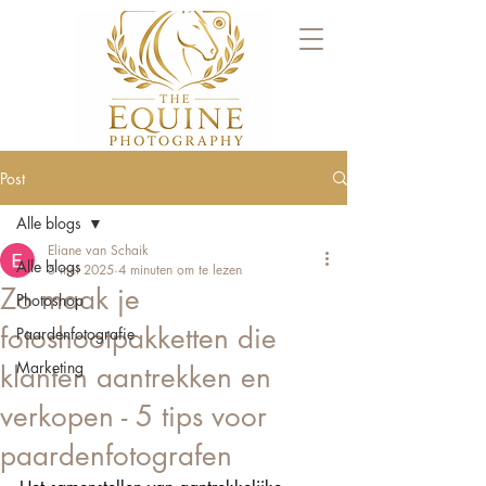
Post
Alle blogs
Eliane van Schaik
Alle blogs
5 mei 2025
4 minuten om te lezen
Zo maak je
Photoshop
fotoshootpakketten die
Paardenfotografie
Marketing
klanten aantrekken en
verkopen - 5 tips voor
paardenfotografen