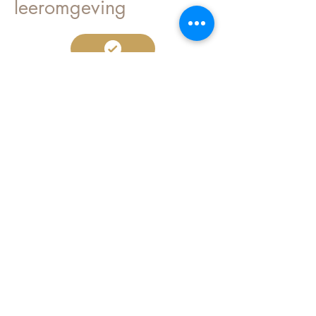
leeromgeving
Leer op jouw eigen tempo – Volg de
cursussen wanneer het jou uitkomt,
zonder tijdsdruk. Leer stap voor stap
en pas alles meteen toe in de
praktijk.
Altijd en overal toegang – Heb je de
app gedownload? Dan kun je op elk
moment, vanaf elke locatie, toegang
krijgen tot de cursussen en
materialen.