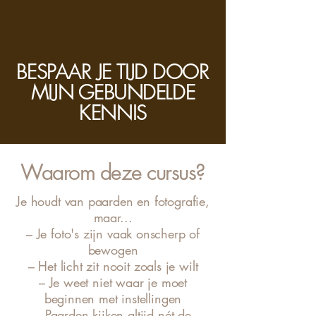
BESPAAR JE TIJD DOOR
MIJN GEBUNDELDE
KENNIS
Waarom deze cursus?
Je houdt van paarden en fotografie,
maar...
– Je foto's zijn vaak onscherp of
bewogen
– Het licht zit nooit zoals je wilt
– Je weet niet waar je moet
beginnen met instellingen
– Paarden kijken altijd nét de