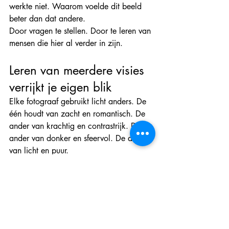
werkte niet. Waarom voelde dit beeld 
beter dan dat andere.
Door vragen te stellen. Door te leren van 
mensen die hier al verder in zijn.
Leren van meerdere visies 
verrijkt je eigen blik
Elke fotograaf gebruikt licht anders. De 
één houdt van zacht en romantisch. De 
ander van krachtig en contrastrijk. De 
ander van donker en sfeervol. De ander 
van licht en puur.
Door verschillende stijlen te zien en te 
begrijpen, ontwikkel je je eigen smaak. 
Je ontdekt waar jij blij van wordt. Waar 
jouw handschrift zit.
Binnen de 
Paardenfotografie Academy