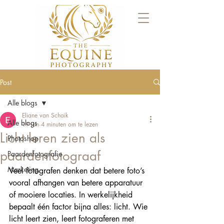
Post
Alle blogs
Eliane van Schaik
Alle blogs
19 jan
4 minuten om te lezen
Licht leren zien als
Photoshop
paardenfotograaf
Paardenfotografie
Marketing
Veel fotografen denken dat betere foto’s 
vooral afhangen van betere apparatuur 
of mooiere locaties. In werkelijkheid 
bepaalt één factor bijna alles: licht. Wie 
licht leert zien, leert fotograferen met 