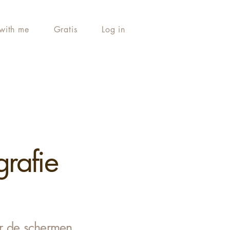
with me
Gratis
Log in
rafie
er de schermen.