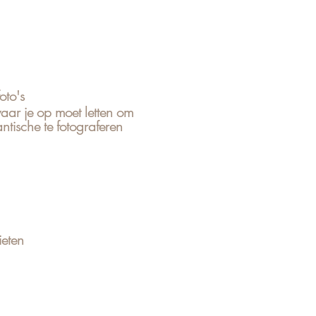
oto's
waar je op moet letten om
tische te fotograferen
ieten