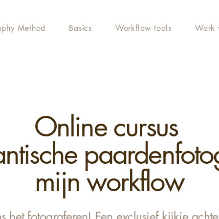
aphy Method
Basics
Workflow tools
Work 
Online cursus
ntische paardenfotog
mijn workflow
ns het fotograferen! Een exclusief kijkje acht