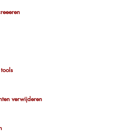
creeeren
 tools
nten verwijderen
n