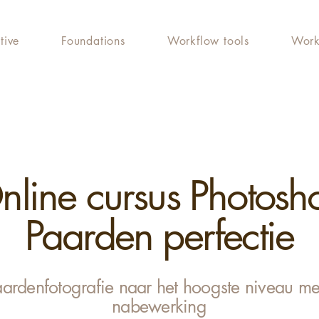
tive
Foundations
Workflow tools
Work
nline cursus Photosh
Paarden perfectie
ardenfotografie naar het hoogste niveau met
nabewerking