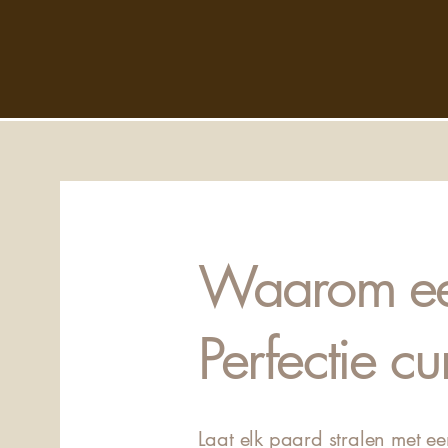
Waarom ee
Perfectie cu
Laat elk paard stralen met e