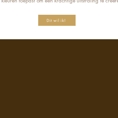
 kleuren toepast om een krachtige uitstraling te creër
Dit wil ik!