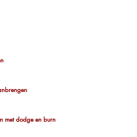
en
aanbrengen
en met dodge en burn