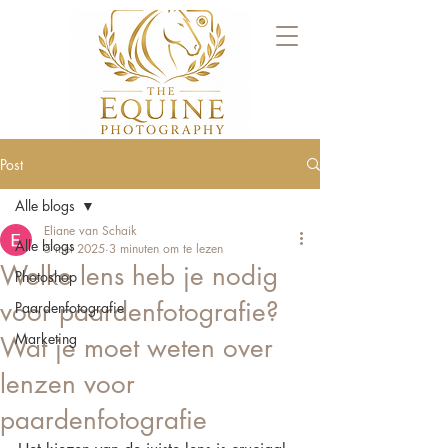
Post
Alle blogs
Eliane van Schaik
Alle blogs
5 mei 2025
3 minuten om te lezen
Welke lens heb je nodig
Photoshop
voor paardenfotografie?
Paardenfotografie
Marketing
Wat je moet weten over
lenzen voor
paardenfotografie