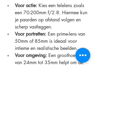
Voor actie:
 Kies een telelens zoals 
een 70-200mm f/2.8. Hiermee kun 
je paarden op afstand volgen en 
scherp vastleggen.
Voor portretten:
 Een prime-lens van 
50mm of 85mm is ideaal voor 
intieme en realistische beelden.
Voor omgeving:
 Een groothoeklens 
van 24mm tot 35mm helpt om de 
relatie tussen paard en landschap te 
laten zien.
Conclusie
Lenzen zijn een investering in jouw 
fotografie en spelen een grote rol in hoe 
je paarden vastlegt. Of je nu droomt van 
emotionele portretten of 
adembenemende actiefoto’s, de juiste 