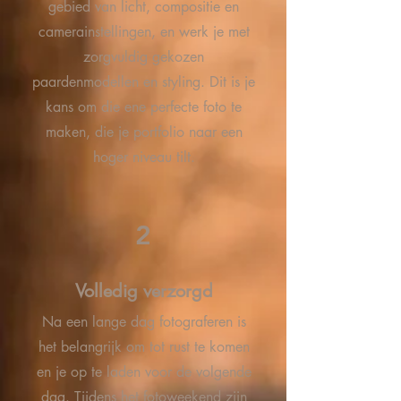
gebied van licht, compositie en
camerainstellingen, en werk je met
zorgvuldig gekozen
paardenmodellen en styling. Dit is je
kans om die ene perfecte foto te
maken, die je portfolio naar een
hoger niveau tilt.
2
Volledig verzorgd
Na een lange dag fotograferen is
het belangrijk om tot rust te komen
en je op te laden voor de volgende
dag. Tijdens het fotoweekend zijn