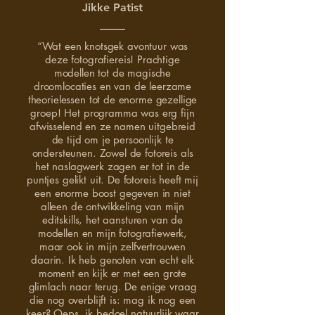
Jikke Patist
“Wat een knotsgek avontuur was
deze fotografiereis! Prachtige
modellen tot de magische
droomlocaties en van de leerzame
theorielessen tot de enorme gezellige
groep! Het programma was erg fijn
afwisselend en ze namen uitgebreid
de tijd om je persoonlijk te
ondersteunen. Zowel de fotoreis als
het naslagwerk zagen er tot in de
puntjes gelikt uit. De fotoreis heeft mij
een enorme boost gegeven in niet
alleen de ontwikkeling van mijn
editskills, het aansturen van de
modellen en mijn fotografiewerk,
maar ook in mijn zelfvertrouwen
daarin. Ik heb genoten van echt elk
moment en kijk er met een grote
glimlach naar terug. De enige vraag
die nog overblijft is: mag ik nog een
keer? Oeps, ik bedoel natuurlijk waar