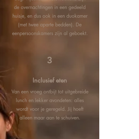
de overnachtingen in een gedeeld
huisje, en dus ook in een duokamer
(met twee aparte bedden). De
eenpersoonskamers zijn al geboekt.
3
Inclusief eten
Van een vroeg ontbijt tot uitgebreide
lunch en lekker avondeten: alles
wordt voor je geregeld. Jij hoeft
alleen maar aan te schuiven.