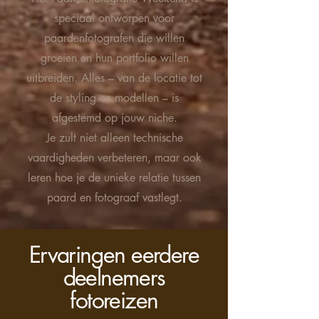
speciaal ontworpen voor
paardenfotografen die willen
groeien en hun portfolio willen
uitbreiden. Alles – van de locatie tot
de styling en modellen – is
afgestemd op jouw niche.
Je zult niet alleen technische
vaardigheden verbeteren, maar ook
leren hoe je de unieke relatie tussen
paard en fotograaf vastlegt.
Ervaringen eerdere
deelnemers
fotoreizen