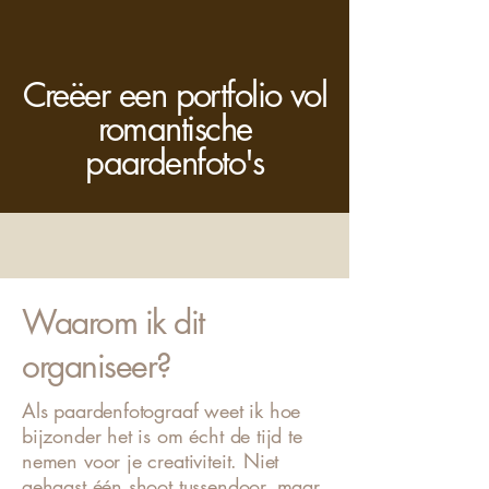
Creëer een portfolio vol
romantische
paardenfoto's
Waarom ik dit
organiseer?
Als paardenfotograaf weet ik hoe
bijzonder het is om écht de tijd te
nemen voor je creativiteit. Niet
gehaast één shoot tussendoor, maar