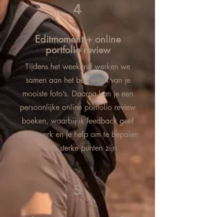
4
Editmoment + online
portfolio review
Tijdens het weekend werken we
samen aan het bewerken van je
mooiste foto’s. Daarna kan je een
persoonlijke online portfolio review
boeken, waarbij ik feedback geef
op je werk en je help om te bepalen
wat je sterke punten zijn.
5