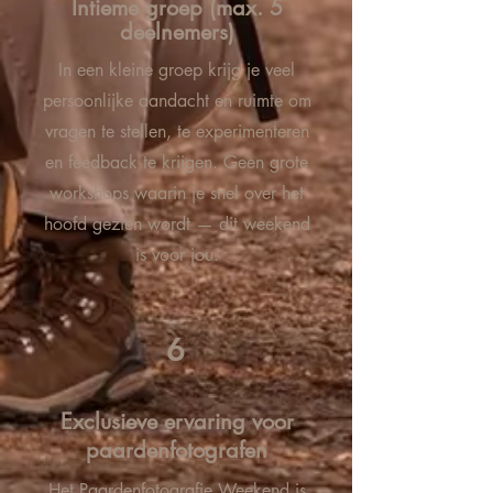
Intieme groep (max. 5
deelnemers)
In een kleine groep krijg je veel
persoonlijke aandacht en ruimte om
vragen te stellen, te experimenteren
en feedback te krijgen. Geen grote
workshops waarin je snel over het
hoofd gezien wordt — dit weekend
is voor jou.
6
Exclusieve ervaring voor
paardenfotografen
Het Paardenfotografie Weekend is